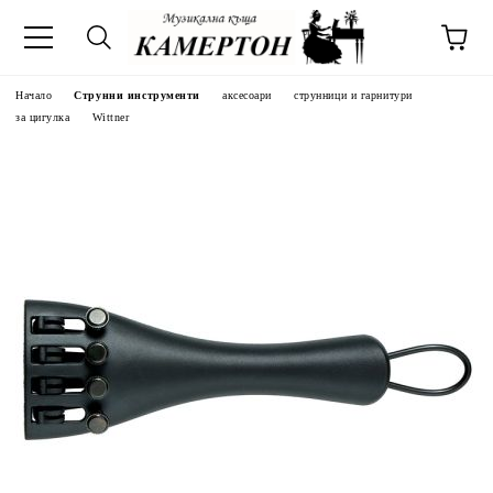
Начало
Струнни инструменти
аксесоари
струнници и гарнитури
за цигулка
Wittner