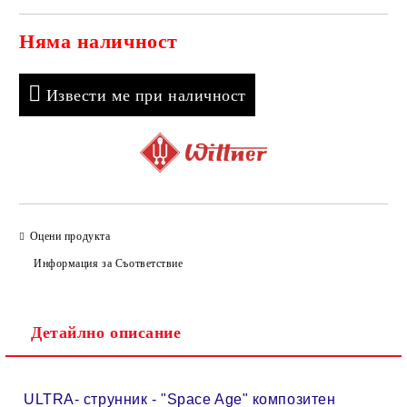
Няма наличност
Добави в желани
Извести ме при наличност
Оцени продукта
Информация за Съответствие
Детайлно описание
ULTRA- струнник - "Space Age" композитен