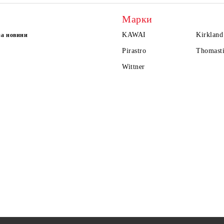
Марки
KAWAI
Kirkland
за новини
Pirastro
Thomasti
Wittner