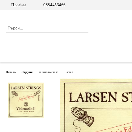
Профил
0884453466
Начало
Струни
за виолончело
Larsen