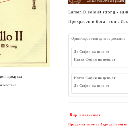
Larsen D soloist strong - ед
Прекрасен и богат тон . И
Ориентировъчни цени за доставка
До София на цена от
Извън София на цена от
цени продукта
Извън София на цена от
тветствие
До София на цена от
6
бр. в наличност.
Продуктът може да бъде доставен на