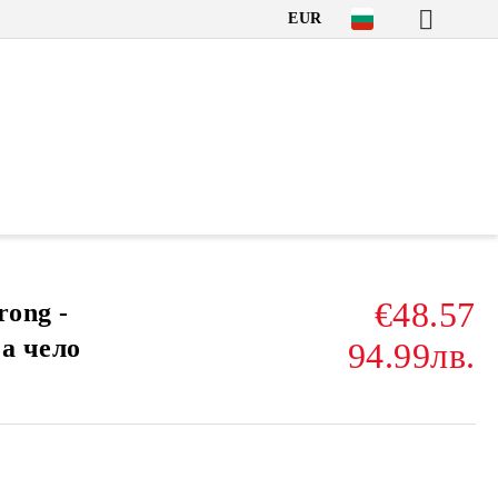
EUR
€48.57
rong -
а чело
94.99лв.