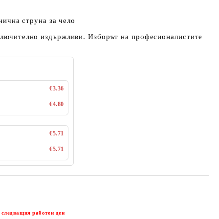
инична струна за чело
зключително издържливи. Изборът на професионалистите
€3.36
€4.80
€5.71
€5.71
Добави в желани
 следващия работен ден