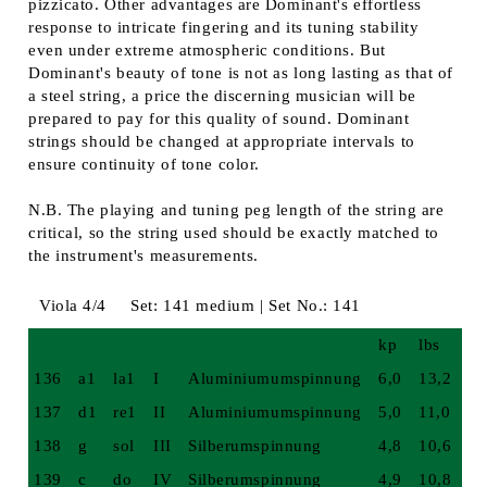
pizzicato. Other advantages are Dominant's effortless
response to intricate fingering and its tuning stability
even under extreme atmospheric conditions. But
Dominant's beauty of tone is not as long lasting as that of
a steel string, a price the discerning musician will be
prepared to pay for this quality of sound. Dominant
strings should be changed at appropriate intervals to
ensure continuity of tone color.
N.B. The playing and tuning peg length of the string are
critical, so the string used should be exactly matched to
the instrument's measurements.
Viola 4/4
Set: 141 medium | Set No.: 141
kp
lbs
136
a1
la1
I
Aluminiumumspinnung
6,0
13,2
137
d1
re1
II
Aluminiumumspinnung
5,0
11,0
138
g
sol
III
Silberumspinnung
4,8
10,6
139
c
do
IV
Silberumspinnung
4,9
10,8