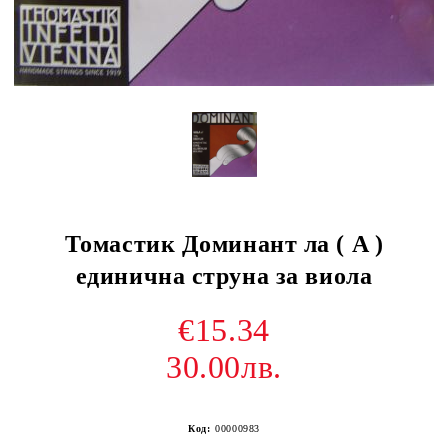
Томастик Доминант ла ( A )
единична струна за виола
€15.34
30.00лв.
Код:
00000983