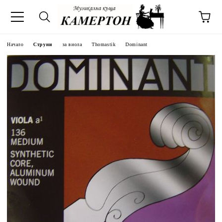
Начало
Струни
за виола
Thomastik
Dominant