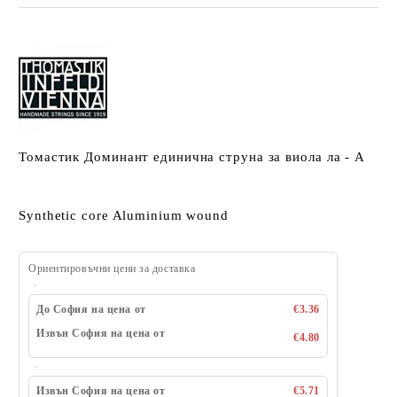
Томастик Доминант единична струна за виола ла - A
Synthetic core Aluminium wound
Ориентировъчни цени за доставка
До София на цена от
€3.36
Извън София на цена от
€4.80
Извън София на цена от
€5.71