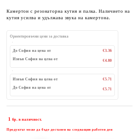
Камертон с резонаторна кутия и палка. Наличието на
кутия усилва и удължава звука на камертонa.
Ориентировъчни цени за доставка
До София на цена от
€3.36
Извън София на цена от
€4.80
Извън София на цена от
€5.71
До София на цена от
€5.71
1
Добави в желани
бр. в наличност.
Продуктът може да бъде доставен на следващия работен ден