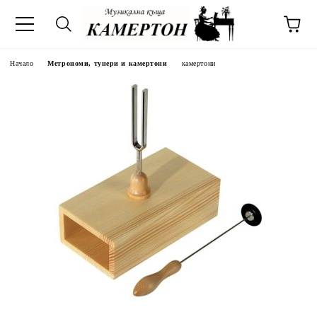
Начало
Метрономи, тунери и камертони
камертони