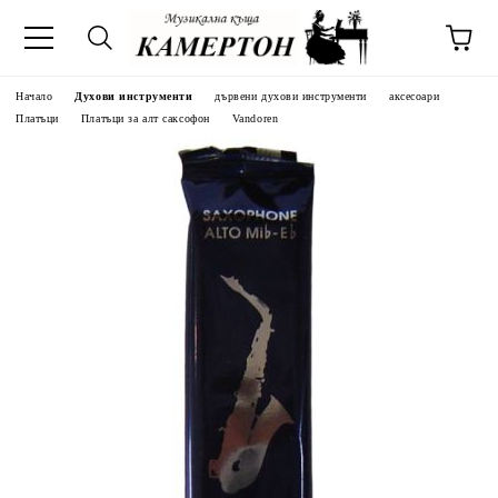
Начало
Духови инструменти
дървени духови инструменти
аксесоари
Платъци
Платъци за алт саксофон
Vandoren