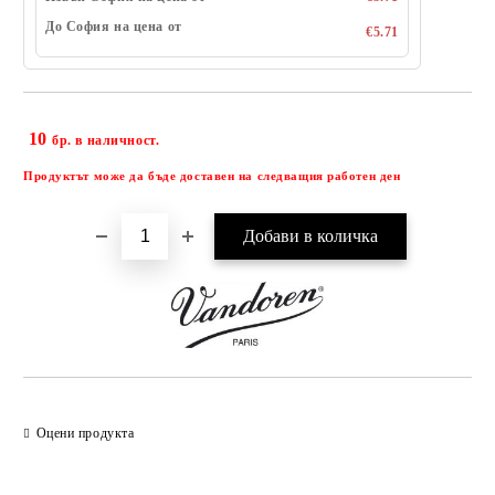
До София на цена от
€5.71
10
Добави в желани
бр. в наличност.
Продуктът може да бъде доставен на следващия работен ден
Оцени продукта