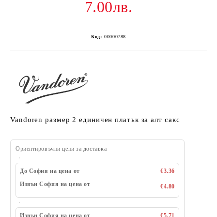
7.00лв.
Код:
00000788
Vandoren размер 2 единичен платък за алт сакс
Ориентировъчни цени за доставка
До София на цена от
€3.36
Извън София на цена от
€4.80
Извън София на цена от
€5.71