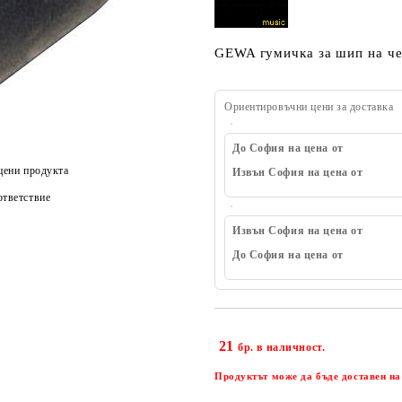
GEWA гумичка за шип на ч
Ориентировъчни цени за доставка
До София на цена от
цени продукта
Извън София на цена от
тветствие
Извън София на цена от
До София на цена от
21
бр. в наличност.
Продуктът може да бъде доставен на