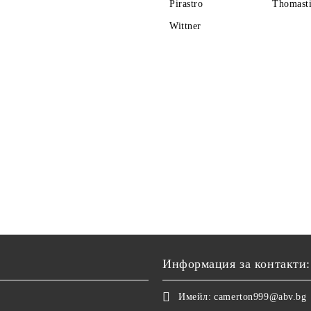
Pirastro
Thomasti
Wittner
Информация за контакти:
Имейл:
camerton999@abv.bg