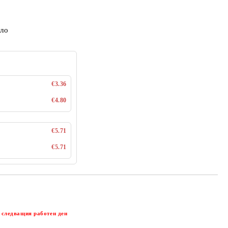
ело
€3.36
€4.80
€5.71
€5.71
Добави в желани
 следващия работен ден