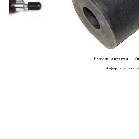
Изпрати на приятел
О
Информация за Съо