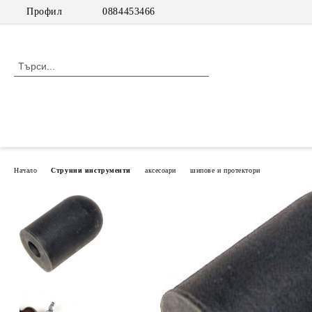
Профил
0884453466
Начало
Струнни инструменти
аксесоари
шипове и протектори