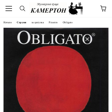
Начало
Струни
за цигулка
Pirastro
Obligato