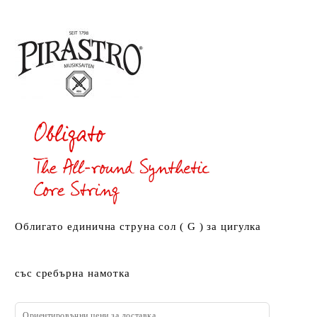
Облигато единична струна сол ( G ) за цигулка
със сребърна намотка
Ориентировъчни цени за доставка