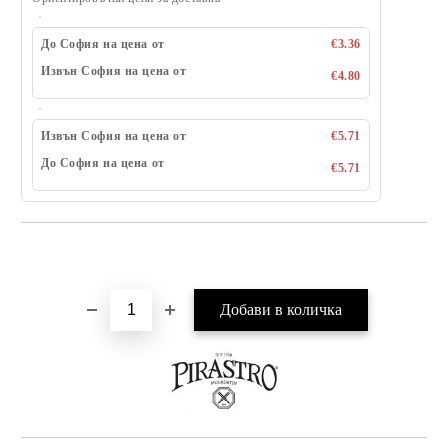
До София на цена от
€3.36
Извън София на цена от
€4.80
Извън София на цена от
€5.71
До София на цена от
€5.71
Добави в желани