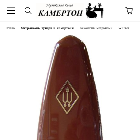
Начало
Метрономи, тунери и камертони
механични метрономи
Wittner