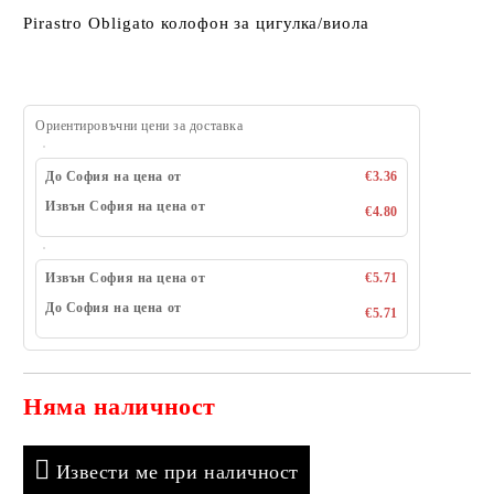
Pirastro Obligato колофон за цигулка/виола
Ориентировъчни цени за доставка
До София на цена от
€3.36
Извън София на цена от
€4.80
Извън София на цена от
€5.71
До София на цена от
€5.71
Няма наличност
Добави в желани
Извести ме при наличност