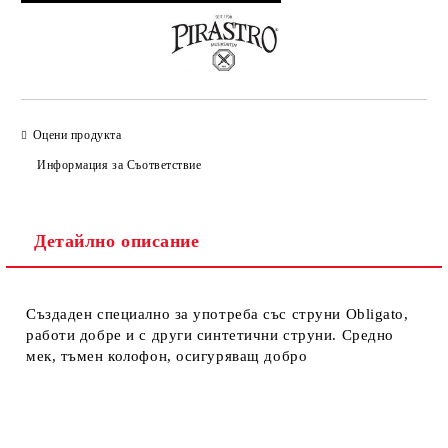
Оцени продукта
Информация за Съответствие
Детайлно описание
Създаден специално за
употреба
със
струни
Obligato
,
работи
добре
и
с
други синтетични
струни
.
Средно
мек
, тъмен
колофон
,
осигуряващ
добро