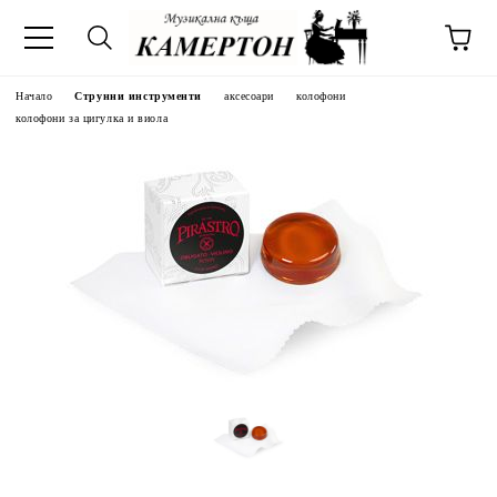
Начало
Струнни инструменти
аксесоари
колофони
колофони за цигулка и виола